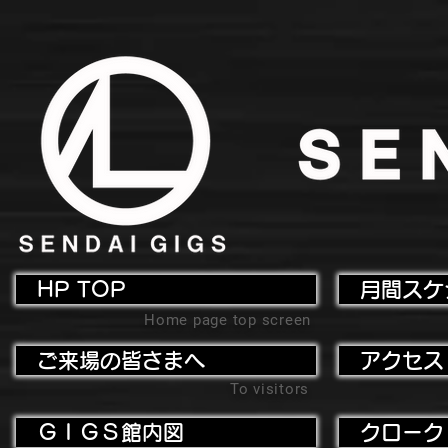
HP TOP
月間スケ
Home page top screen
ご来場の皆さまへ
アクセス
To visitors
ＧＩＧＳ館内図
クローク