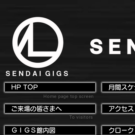
HP TOP
月間スケ
Home page top screen
ご来場の皆さまへ
アクセス
To visitors
ＧＩＧＳ館内図
クローク