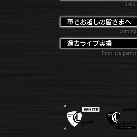
GIGS
車でお越しの皆さまへ
coming
過去ライブ実績
Past live perf