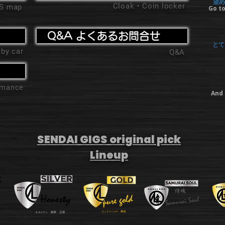
望め
Cloak・Coin locker
'S map
Go to
Q&A よくあるお問合せ
とて
 by car
Q&A
ormance
And 
SENDAI GIGS original pick
Lineup