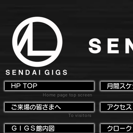
HP TOP
月間スケ
Home page top screen
ご来場の皆さまへ
アクセス
To visitors
ＧＩＧＳ館内図
クローク