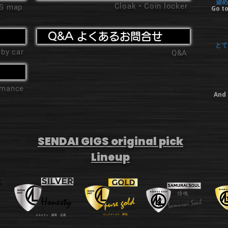
望め
Cloak・Coin locker
'S map
Go to
Q&A よくあるお問合せ
とて
 by car
Q&A
ormance
And 
SENDAI GIGS original pick
Lineup