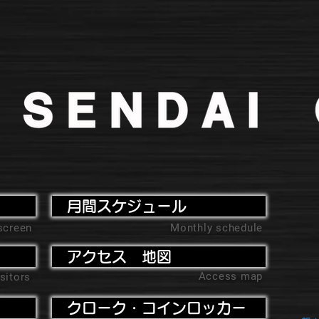
月間スケジュール
screen
Monthly schedule
アクセス 地図
Access map
sitors
クローク・コインロッカー