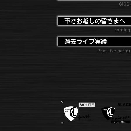
GIGS
車でお越しの皆さまへ
coming
過去ライブ実績
Past live perf