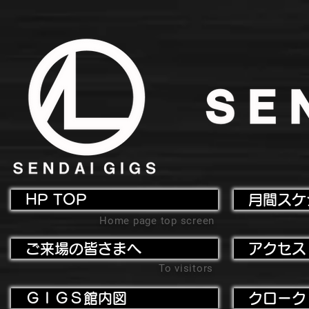
HP TOP
月間スケ
Home page top screen
ご来場の皆さまへ
アクセス
To visitors
ＧＩＧＳ館内図
クローク