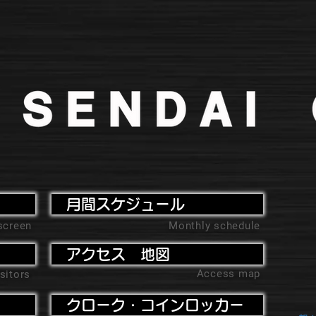
月間スケジュール
screen
Monthly schedule
アクセス 地図
Access map
sitors
クローク・コインロッカー