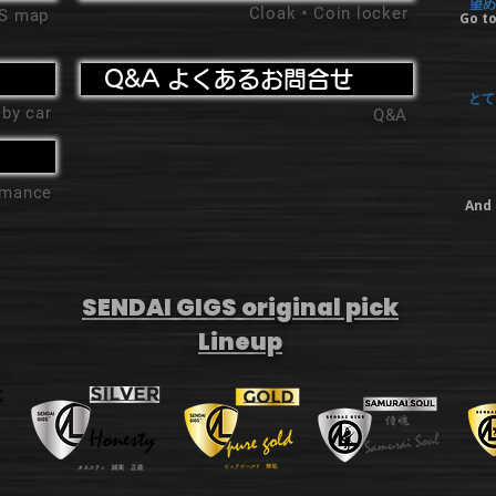
望め
Cloak・Coin locker
'S map
Go to
Q&A よくあるお問合せ
とて
 by car
Q&A
ormance
And 
SENDAI GIGS original pick
Lineup