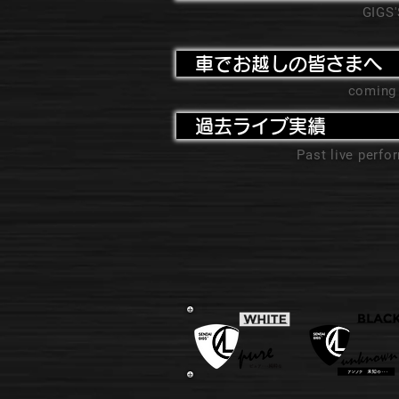
GIGS
車でお越しの皆さまへ
coming
過去ライブ実績
Past live perf