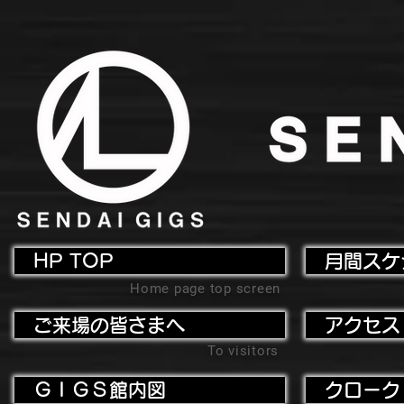
HP TOP
月間スケ
Home page top screen
ご来場の皆さまへ
アクセス
To visitors
ＧＩＧＳ館内図
クローク