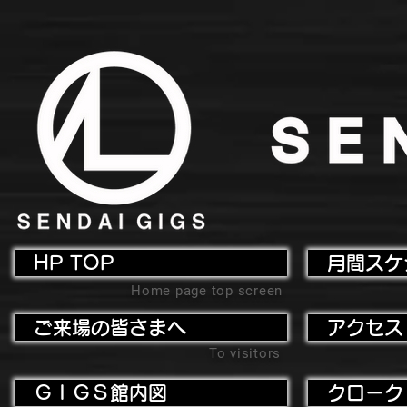
HP TOP
月間スケ
Home page top screen
ご来場の皆さまへ
アクセス
To visitors
ＧＩＧＳ館内図
クローク