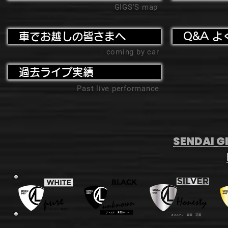
GIGS'S map
車でお越しの皆さまへ
Q&A よ
coming by car
過去ライブ実績
Past live performance
SENDAI GI