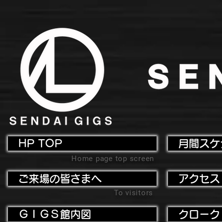
HP TOP
月間スケ
Home page top screen
ご来場の皆さまへ
アクセス
To visitors
ＧＩＧＳ館内図
クローク