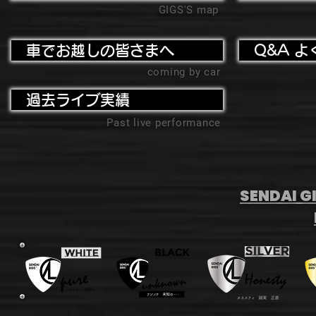
GIGS'S map
車でお越しの皆さまへ
Q&A よ
coming by car
過去ライブ実績
Past live performance
SENDAI GI