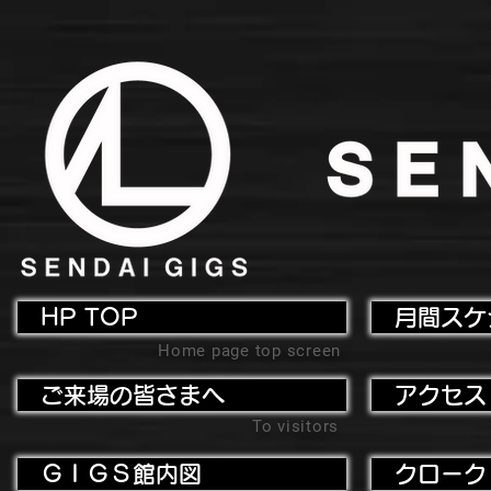
HP TOP
月間スケ
Home page top screen
ご来場の皆さまへ
アクセス
To visitors
ＧＩＧＳ館内図
クローク