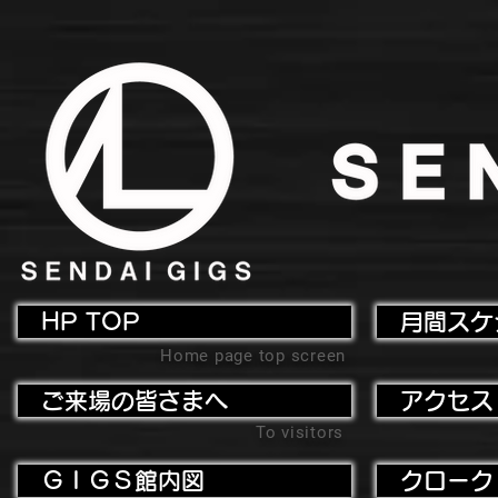
HP TOP
月間スケ
Home page top screen
ご来場の皆さまへ
アクセス
To visitors
ＧＩＧＳ館内図
クローク