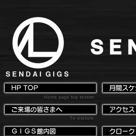
HP TOP
月間スケ
Home page top screen
ご来場の皆さまへ
アクセス
To visitors
ＧＩＧＳ館内図
クローク