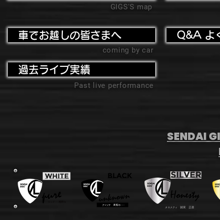
GIGS'S map
車でお越しの皆さまへ
Q&A よ
coming by car
過去ライブ実績
Past live performance
SENDAI GI