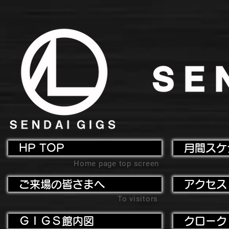
HP TOP
月間スケ
Home page top screen
ご来場の皆さまへ
アクセス
To visitors
ＧＩＧＳ館内図
クローク