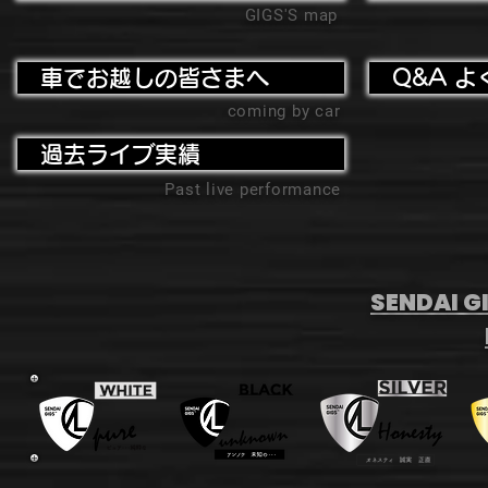
GIGS'S map
車でお越しの皆さまへ
Q&A よ
coming by car
過去ライブ実績
Past live performance
SENDAI GI