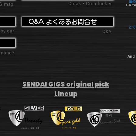
望め
Cloak・Coin locker
'S map
Go to
Q&A よくあるお問合せ
とて
 by car
Q&A
ormance
And 
SENDAI GIGS original pick
Lineup