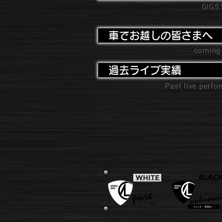
GIGS
車でお越しの皆さまへ
coming
過去ライブ実績
Past live perf