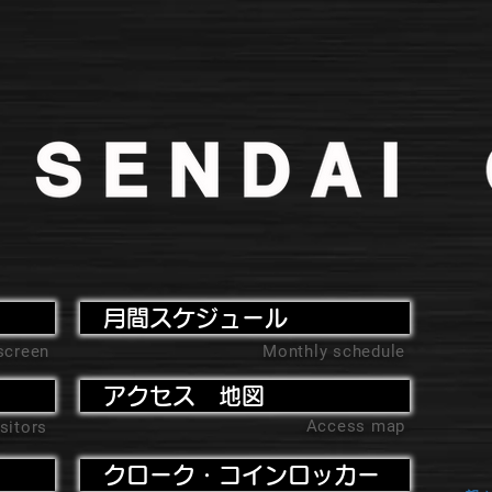
月間スケジュール
screen
Monthly schedule
アクセス 地図
Access map
sitors
クローク・コインロッカー