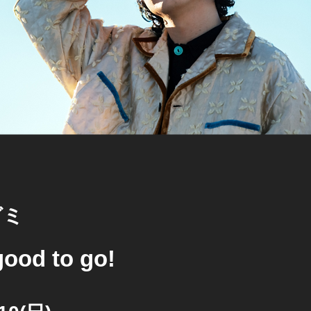
グミ
ood to go!