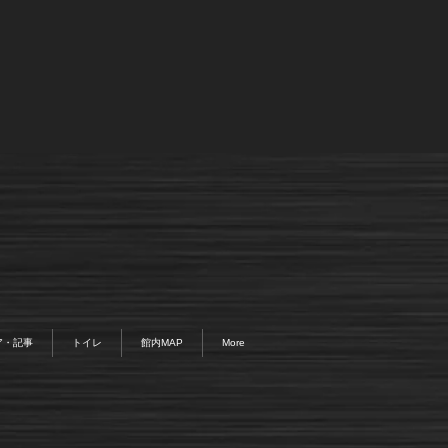
ア・記事
トイレ
館内MAP
More