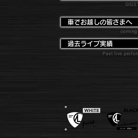
GIGS
車でお越しの皆さまへ
coming
過去ライブ実績
Past live perf