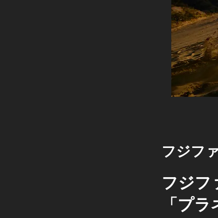
フジフ
フジフ
「プラネ