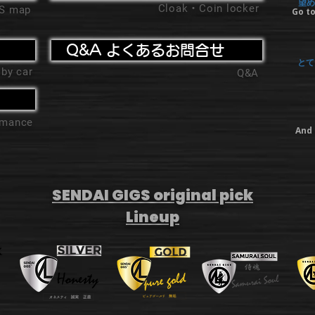
望め
Cloak・Coin locker
'S map
Go to
Q&A よくあるお問合せ
とて
 by car
Q&A
ormance
And 
SENDAI GIGS original pick
Lineup