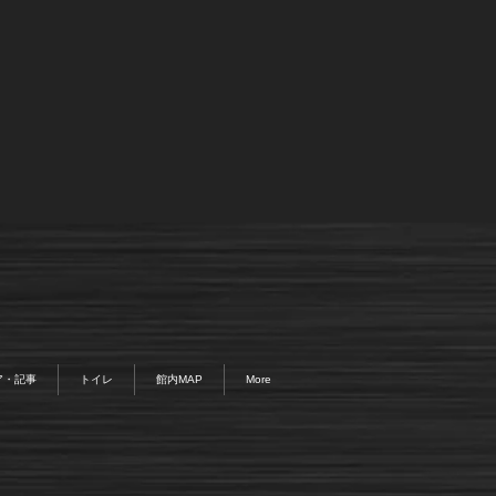
ア・記事
トイレ
館内MAP
More