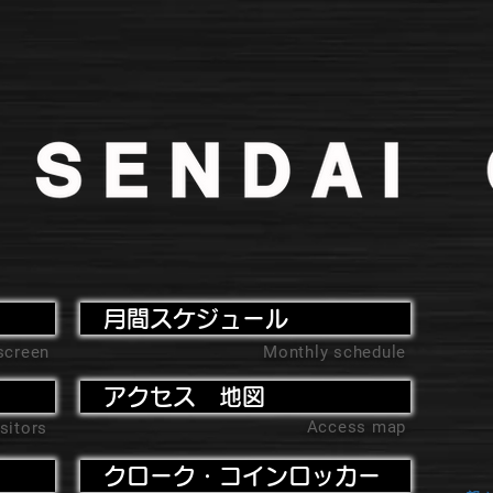
月間スケジュール
screen
Monthly schedule
アクセス 地図
Access map
sitors
クローク・コインロッカー