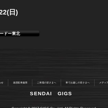
/22(日)
ードー東北
わせ
迷惑駐車厳禁
ご来場の皆さまへ
車でお越しの皆さまへ
メディ
​SENDAI GIGS