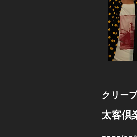
クリー
太客倶