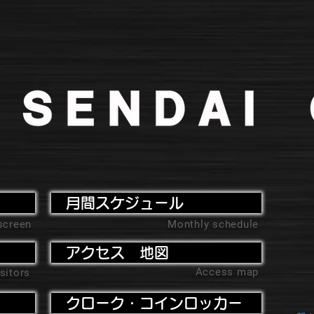
月間スケジュール
screen
Monthly schedule
アクセス 地図
Access map
sitors
クローク・コインロッカー