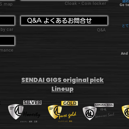
望め
Cloak・Coin locker
'S map
Go to
Q&A よくあるお問合せ
とて
 by car
Q&A
ormance
And 
SENDAI GIGS original pick
Lineup