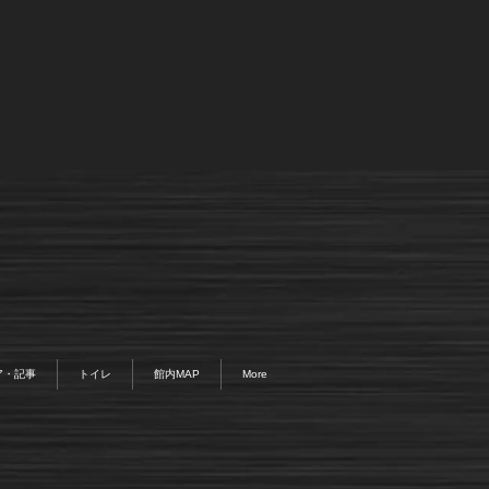
ア・記事
トイレ
館内MAP
More