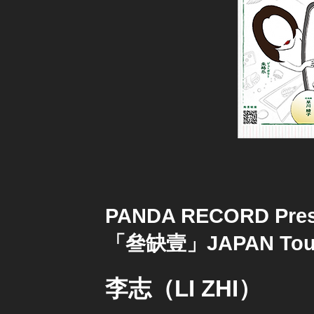
PANDA RECORD Pres
「叄缺壹」JAPAN Tour
李志（LI ZHI）