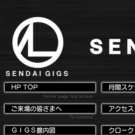
HP TOP
月間スケ
Home page top screen
ご来場の皆さまへ
アクセス
To visitors
ＧＩＧＳ館内図
クローク