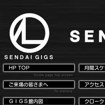
HP TOP
月間スケ
Home page top screen
ご来場の皆さまへ
アクセス
To visitors
ＧＩＧＳ館内図
クローク