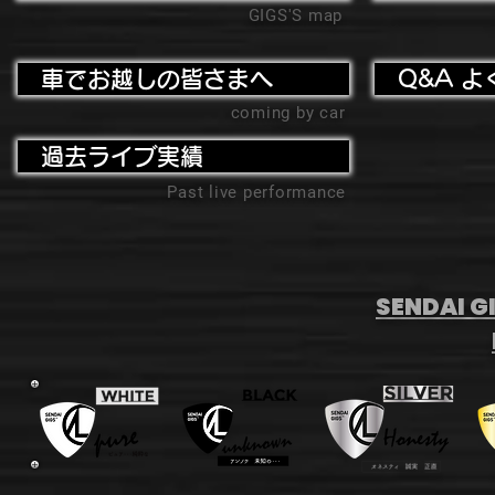
GIGS'S map
車でお越しの皆さまへ
Q&A よ
coming by car
過去ライブ実績
Past live performance
SENDAI GI