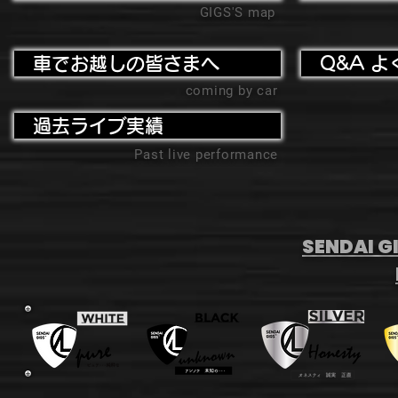
GIGS'S map
車でお越しの皆さまへ
Q&A よ
coming by car
過去ライブ実績
Past live performance
SENDAI GI