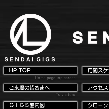
HP TOP
月間スケ
Home page top screen
ご来場の皆さまへ
アクセス
To visitors
ＧＩＧＳ館内図
クローク