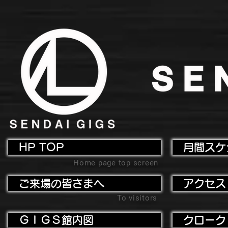
HP TOP
月間スケ
Home page top screen
ご来場の皆さまへ
アクセス
To visitors
ＧＩＧＳ館内図
クローク