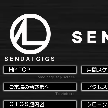
HP TOP
月間スケ
Home page top screen
ご来場の皆さまへ
アクセス
To visitors
ＧＩＧＳ館内図
クローク