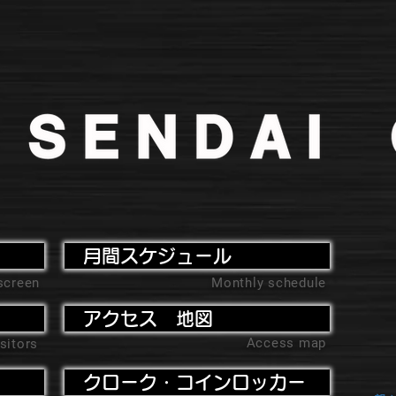
月間スケジュール
screen
Monthly schedule
アクセス 地図
Access map
sitors
クローク・コインロッカー