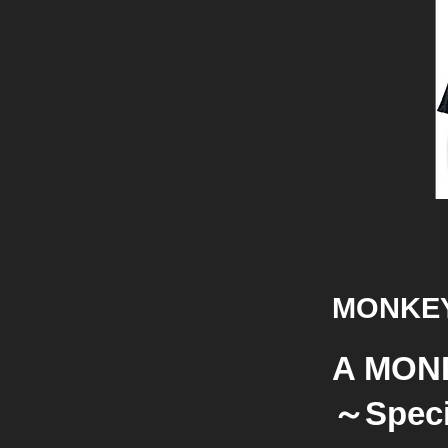
MONKEY
A MONK
～Speci