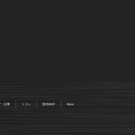
ア・記事
トイレ
館内MAP
More