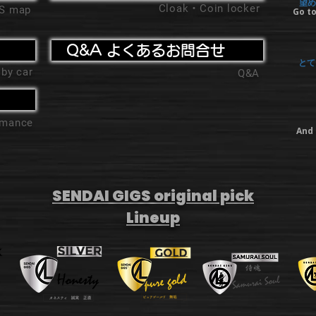
望め
Cloak・Coin locker
'S map
Go to
Q&A よくあるお問合せ
とて
 by car
Q&A
ormance
And 
SENDAI GIGS original pick
Lineup