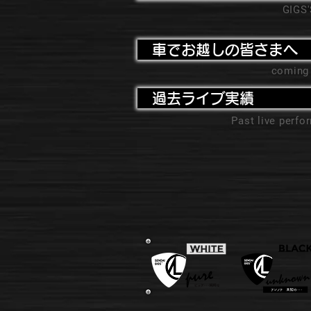
GIGS
車でお越しの皆さまへ
coming
過去ライブ実績
Past live perf