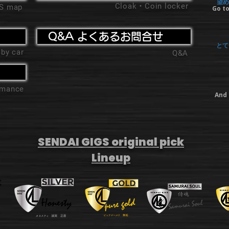
望め
Cloak・Coin locker
'S map
Go to
Q&A よくあるお問合せ
とて
 by car
Q&A
ormance
And 
SENDAI GIGS original pick
Lineup