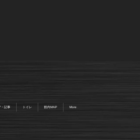
ア・記事
トイレ
館内MAP
More