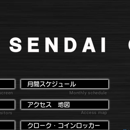
月間スケジュール
screen
Monthly schedule
アクセス 地図
Access map
sitors
クローク・コインロッカー