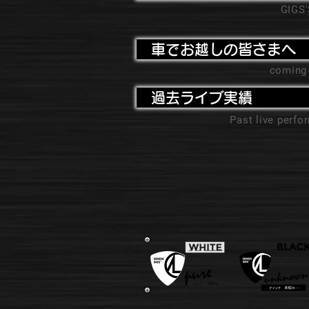
GIGS
車でお越しの皆さまへ
coming
過去ライブ実績
Past live perf