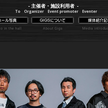
- 主催者・施設利用者 -
To Organizer Event promoter Eventer
ホール写真
GIGSについて
媒体紹介記
o in the hall
About Gigs
Media introdu