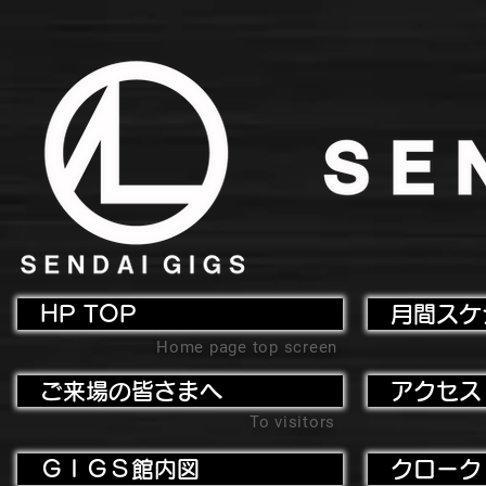
HP TOP
月間スケ
Home page top screen
ご来場の皆さまへ
アクセス
To visitors
ＧＩＧＳ館内図
クローク