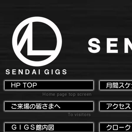
HP TOP
月間スケ
Home page top screen
ご来場の皆さまへ
アクセス
To visitors
ＧＩＧＳ館内図
クローク