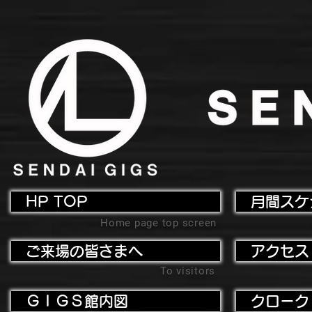
HP TOP
月間スケ
Home page top screen
ご来場の皆さまへ
アクセス
To visitors
ＧＩＧＳ館内図
クローク