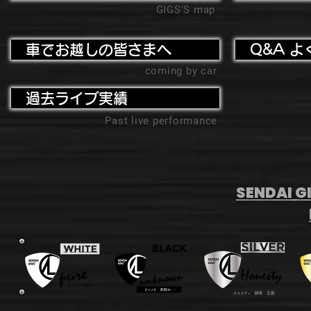
GIGS'S map
車でお越しの皆さまへ
Q&A よ
coming by car
過去ライブ実績
Past live performance
SENDAI GI