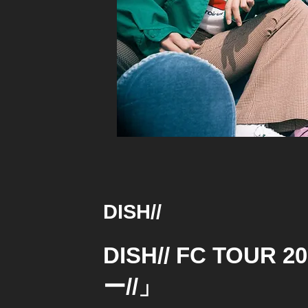
DISH//
DISH// FC TOU
ー//」