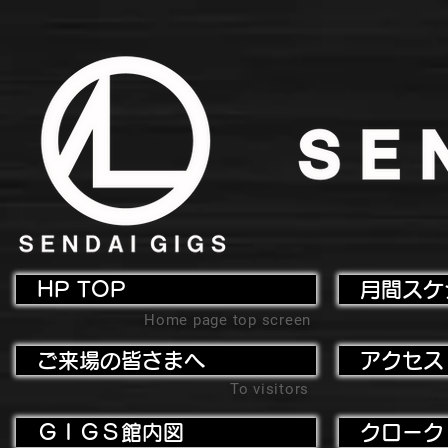
HP TOP
月間スケ
Home page top screen
ご来場の皆さまへ
アクセス
To visitors
ＧＩＧＳ館内図
クローク