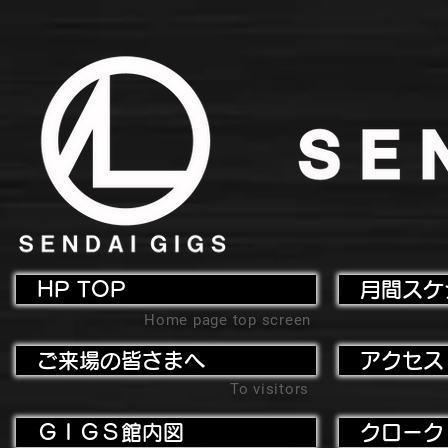
HP TOP
月間スケ
Home page top screen
ご来場の皆さまへ
アクセス
To visitors
ＧＩＧＳ館内図
クローク