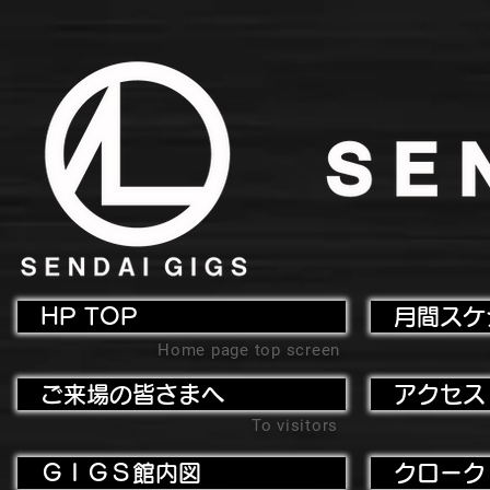
HP TOP
月間スケ
Home page top screen
ご来場の皆さまへ
アクセス
To visitors
ＧＩＧＳ館内図
クローク