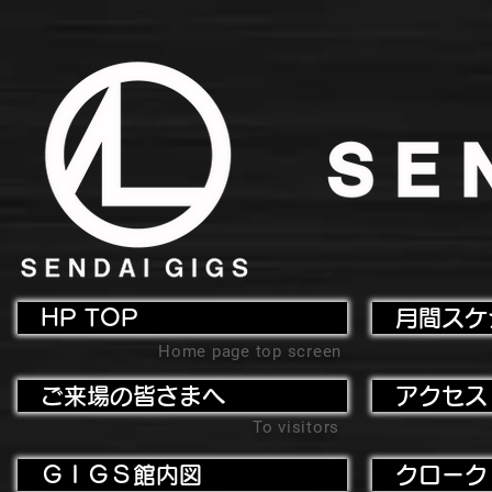
HP TOP
月間スケ
Home page top screen
ご来場の皆さまへ
アクセス
To visitors
ＧＩＧＳ館内図
クローク