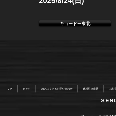
2025/8/24(日)
キョードー東北
ＴＯＰ
ピック
Q&Aよくあるお問い合わせ
迷惑駐車厳禁
ご来
​SE