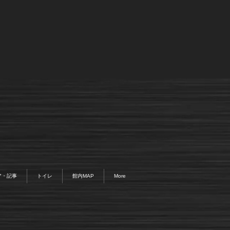
ア・記事
トイレ
館内MAP
More