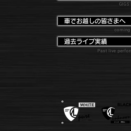
GIGS
車でお越しの皆さまへ
coming
過去ライブ実績
Past live perf