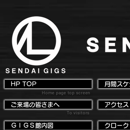
HP TOP
月間スケ
Home page top screen
ご来場の皆さまへ
アクセス
To visitors
ＧＩＧＳ館内図
クローク