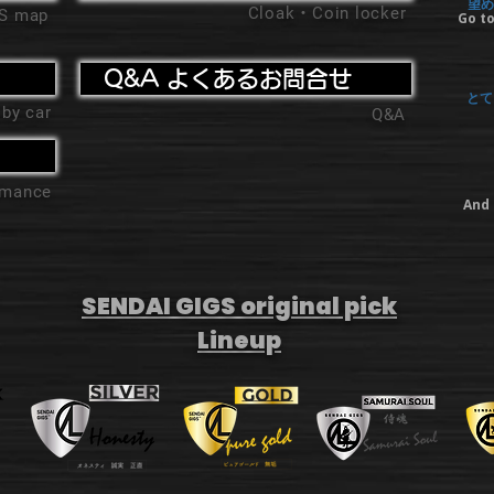
望め
Cloak・Coin locker
'S map
Go to
Q&A よくあるお問合せ
とて
 by car
Q&A
ormance
And 
SENDAI GIGS original pick
Lineup