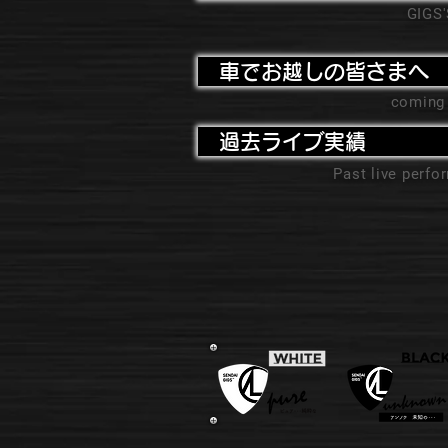
GIGS
車でお越しの皆さまへ
coming
過去ライブ実績
Past live perf