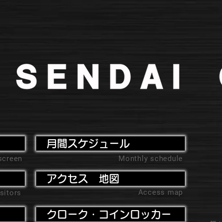
月間スケジュール
screen
Monthly schedule
アクセス 地図
Access map
sitors
クローク・コインロッカー