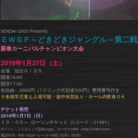
SENDAI GIGS Presents
第二戦
ＥＷＧＰ～どきどきジャングル～
​​新春カーニバルチャンピオン大会
2018年1月27日（土）
会場 仙台ＧＩＧＳ
開場16:00
開演17:00
全自由 3000円（1ドリンク代別途500円）整理番号付き
※未就学児童も入場可能・途中休憩あり・ホール内飲食ＯＫ
チケット発売
2018年1月7日（日）
１０：００～ ローソンチケット（Lコード：21491）
ローソン・ミニストップ店内Loppi、ローチケHMV（http://l-tike.com/）
電話0570－000-732(オペレーター対応 10:00～20:00）