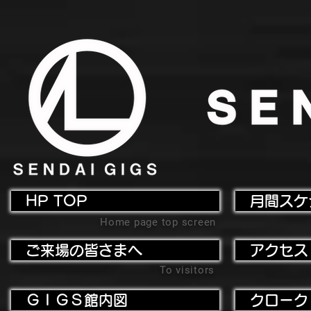
HP TOP
月間スケ
Home page top screen
ご来場の皆さまへ
アクセス
To visitors
ＧＩＧＳ館内図
クローク