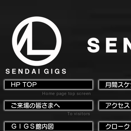
HP TOP
月間スケ
Home page top screen
ご来場の皆さまへ
アクセス
To visitors
ＧＩＧＳ館内図
クローク